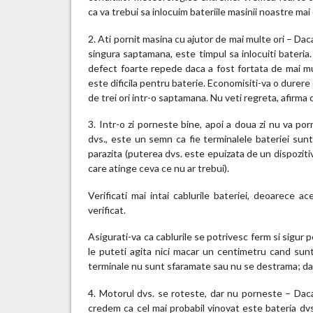
ca va trebui sa inlocuim bateriile masinii noastre ma
2. Ati pornit masina cu ajutor de mai multe ori – Daca
singura saptamana, este timpul sa inlocuiti bateria
defect foarte repede daca a fost fortata de mai mul
este dificila pentru baterie. Economisiti-va o durere d
de trei ori intr-o saptamana. Nu veti regreta, afirma 
3. Intr-o zi porneste bine, apoi a doua zi nu va p
dvs., este un semn ca fie terminalele bateriei sunt 
parazita (puterea dvs. este epuizata de un dispozitiv
care atinge ceva ce nu ar trebui).
Verificati mai intai cablurile bateriei, deoarece 
verificat.
Asigurati-va ca cablurile se potrivesc ferm si sigur pe
le puteti agita nici macar un centimetru cand sunt
terminale nu sunt sfaramate sau nu se destrama; daca
4. Motorul dvs. se roteste, dar nu porneste – Daca 
credem ca cel mai probabil vinovat este bateria dvs.