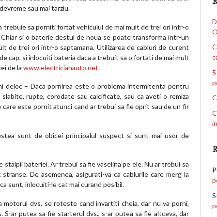
R
i devreme sau mai tarziu.
D
 trebuie sa porniti fortat vehiculul de mai mult de trei ori intr-o
O
. Chiar si o baterie destul de noua se poate transforma intr-un
C
t de trei ori intr-o saptamana. Utilizarea de cabluri de curent
c
e cap, si inlocuiti bateria daca a trebuit sa o fortati de mai mult
cei de la
www.electricianauto.net
.
5
p
orni deloc – Daca pornirea este o problema intermitenta pentru
slabite, rupte, corodate sau calcificate, sau ca aveti o remiza
C
 care este pornit atunci cand ar trebui sa fie oprit sau de un fir
C
i
acestea sunt de obicei principalul suspect si sunt mai usor de
 stalpii bateriei. Ar trebui sa fie vaselina pe ele. Nu ar trebui sa
P
 stranse. De asemenea, asigurati-va ca cablurile care merg la
p
 sunt, inlocuiti-le cat mai curand posibil.
S
motorul dvs. se roteste cand invartiti cheia, dar nu va porni,
p
 S-ar putea sa fie starterul dvs., s-ar putea sa fie altceva, dar