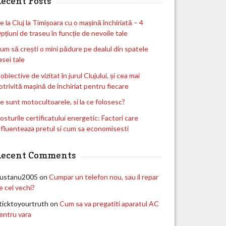
ecent Posts
e la Cluj la Timișoara cu o mașină închiriată – 4
pțiuni de traseu în funcție de nevoile tale
um să crești o mini pădure pe dealul din spatele
asei tale
 obiective de vizitat în jurul Clujului, și cea mai
otrivită mașină de închiriat pentru fiecare
e sunt motocultoarele, si la ce folosesc?
osturile certificatului energetic: Factori care
nfluenteaza pretul si cum sa economisesti
Recent Comments
ustanu2005
on
Cumpar un telefon nou, sau il repar
e cel vechi?
ticktoyourtruth
on
Cum sa va pregatiti aparatul AC
entru vara