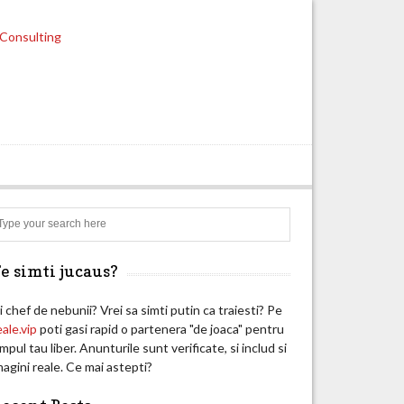
Search
e simti jucaus?
i chef de nebunii? Vrei sa simti putin ca traiesti? Pe
eale.vip
poti gasi rapid o partenera "de joaca" pentru
impul tau liber. Anunturile sunt verificate, si includ si
magini reale. Ce mai astepti?