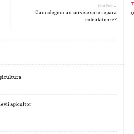
T
Next Post →
Cum alegem un service care repara
U
calculatoare?
picultura
devii apicultor