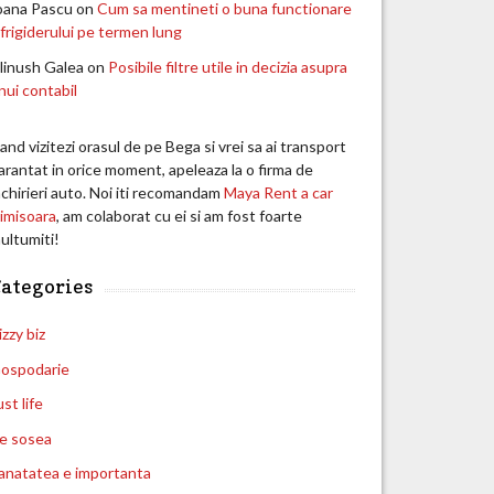
oana Pascu
on
Cum sa mentineti o buna functionare
 frigiderului pe termen lung
linush Galea
on
Posibile filtre utile in decizia asupra
nui contabil
and vizitezi orasul de pe Bega si vrei sa ai transport
arantat in orice moment, apeleaza la o firma de
nchirieri auto. Noi iti recomandam
Maya Rent a car
imisoara
, am colaborat cu ei si am fost foarte
ultumiti!
ategories
izzy biz
ospodarie
ust life
e sosea
anatatea e importanta