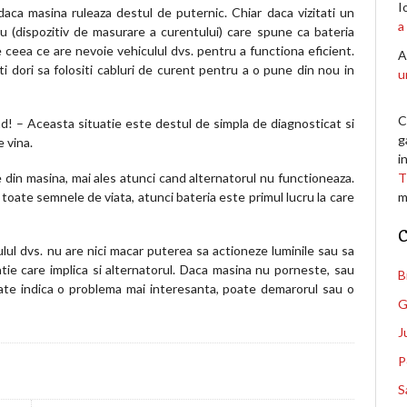
I
daca masina ruleaza destul de puternic. Chiar daca vizitati un
a
 (dispozitiv de masurare a curentului) care spune ca bateria
de ceea ce are nevoie vehiculul dvs. pentru a functiona eficient.
A
i dori sa folositi cabluri de curent pentru a o pune din nou in
u
C
nd! – Aceasta situatie este destul de simpla de diagnosticat si
g
e vina.
i
le din masina, mai ales atunci cand alternatorul nu functioneaza.
T
 toate semnele de viata, atunci bateria este primul lucru la care
m
C
culul dvs. nu are nici macar puterea sa actioneze luminile sau sa
tie care implica si alternatorul. Daca masina nu porneste, sau
B
oate indica o problema mai interesanta, poate demarorul sau o
G
J
P
S