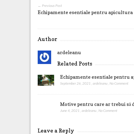
← Previous Post
Echipamente esentiale pentru apicultura
Author
ardeleanu
Related Posts
Echipamente esentiale pentru a
September 26, 2021
,
ardeleanu
,
No Comment
Motive pentru care ar trebui să 
June 4, 2021
,
ardeleanu
,
No Comment
Leave a Reply