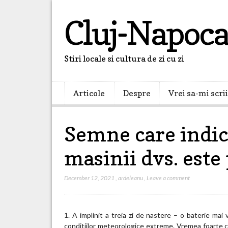
Cluj-Napoca
Stiri locale si cultura de zi cu zi
Articole
Despre
Vrei sa-mi scri
Semne care indica
masinii dvs. este
December 12, 2021
,
ardeleanu
,
Leave a comment
1. A implinit a treia zi de nastere – o baterie mai 
conditiilor meteorologice extreme. Vremea foarte c