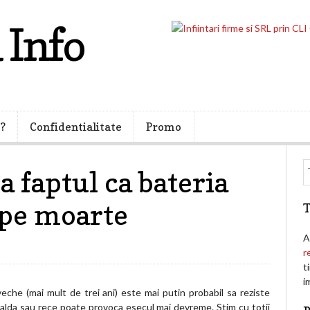
 Info
i?
Confidentialitate
Promo
 faptul ca bateria
 pe moarte
T
A
r
t
i
veche (mai mult de trei ani) este mai putin probabil sa reziste
alda sau rece poate provoca esecul mai devreme. Stim cu totii