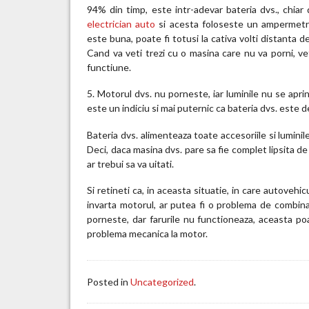
94% din timp, este intr-adevar bateria dvs., chiar 
electrician auto
si acesta foloseste un ampermetru
este buna, poate fi totusi la cativa volti distanta 
Cand va veti trezi cu o masina care nu va porni, vet
functiune.
5. Motorul dvs. nu porneste, iar luminile nu se apri
este un indiciu si mai puternic ca bateria dvs. este d
Bateria dvs. alimenteaza toate accesoriile si lumini
Deci, daca masina dvs. pare sa fie complet lipsita de
ar trebui sa va uitati.
Si retineti ca, in aceasta situatie, in care autovehi
invarta motorul, ar putea fi o problema de combina
porneste, dar farurile nu functioneaza, aceasta p
problema mecanica la motor.
Posted in
Uncategorized
.