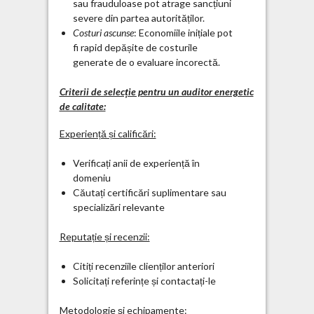
sau frauduloase pot atrage sancțiuni
severe din partea autorităților.
Costuri ascunse
: Economiile inițiale pot
fi rapid depășite de costurile
generate de o evaluare incorectă.
Criterii de selecție pentru un auditor energetic
de calitate:
Experiență și calificări:
Verificați anii de experiență în
domeniu
Căutați certificări suplimentare sau
specializări relevante
Reputație și recenzii:
Citiți recenziile clienților anteriori
Solicitați referințe și contactați-le
Metodologie și echipamente: