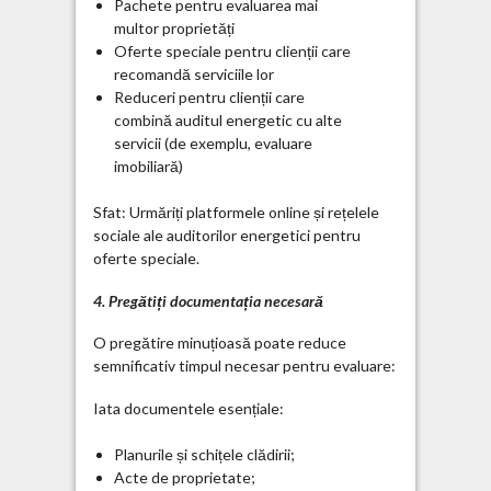
Pachete pentru evaluarea mai
multor proprietăți
Oferte speciale pentru clienții care
recomandă serviciile lor
Reduceri pentru clienții care
combină auditul energetic cu alte
servicii (de exemplu, evaluare
imobiliară)
Sfat: Urmăriți platformele online și rețelele
sociale ale auditorilor energetici pentru
oferte speciale.
4. Pregătiți documentația necesară
O pregătire minuțioasă poate reduce
semnificativ timpul necesar pentru evaluare:
Iata documentele esențiale:
Planurile și schițele clădirii;
Acte de proprietate;