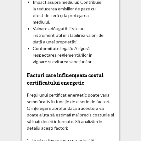
Impact asupra mediului: Contribuie
la reducerea emisiilor de gaze cu
efect de seră și la protejarea
mediului.
Valoare adăugată: Este un
instrument util în stabilirea valorii de
piață a unei proprietăți.
Conformitate legală: Asigură
respectarea reglementărilor în
vigoare și evitarea sancțiunilor.
Factori care influențează costul
certificatului energetic
Prețul unui certificat energetic poate varia
semnificativ în funcție de o serie de factori.
O înțelegere aprofundată a acestora vă
poate ajuta să estimați mai precis costurile și
să luați decizii informate. Să analizăm în
detaliu acești factori:
1. Tipul și dimensiunea proprietății