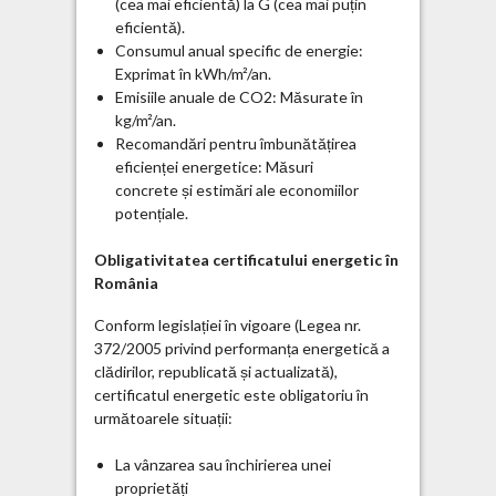
(cea mai eficientă) la G (cea mai puțin
eficientă).
Consumul anual specific de energie:
Exprimat în kWh/m²/an.
Emisiile anuale de CO2: Măsurate în
kg/m²/an.
Recomandări pentru îmbunătățirea
eficienței energetice: Măsuri
concrete și estimări ale economiilor
potențiale.
Obligativitatea certificatului energetic în
România
Conform legislației în vigoare (Legea nr.
372/2005 privind performanța energetică a
clădirilor, republicată și actualizată),
certificatul energetic este obligatoriu în
următoarele situații:
La vânzarea sau închirierea unei
proprietăți