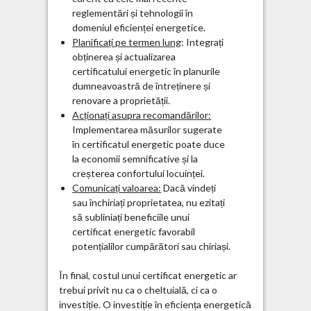
reglementări și tehnologii în
domeniul eficienței energetice.
Planificați pe termen lung
: Integrați
obținerea și actualizarea
certificatului energetic în planurile
dumneavoastră de întreținere și
renovare a proprietății.
Acționați asupra recomandărilor:
Implementarea măsurilor sugerate
în certificatul energetic poate duce
la economii semnificative și la
creșterea confortului locuinței.
Comunicați valoarea:
Dacă vindeți
sau închiriați proprietatea, nu ezitați
să subliniați beneficiile unui
certificat energetic favorabil
potențialilor cumpărători sau chiriași.
În final, costul unui certificat energetic ar
trebui privit nu ca o cheltuială, ci ca o
investiție. O investiție în eficiența energetică