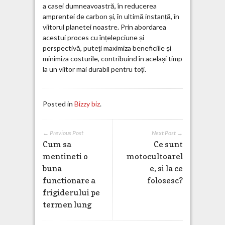
a casei dumneavoastră, în reducerea
amprentei de carbon și, în ultimă instanță, în
viitorul planetei noastre. Prin abordarea
acestui proces cu înțelepciune și
perspectivă, puteți maximiza beneficiile și
minimiza costurile, contribuind în același timp
la un viitor mai durabil pentru toți.
Posted in
Bizzy biz
.
← Previous Post
Next Post →
Cum sa
Ce sunt
mentineti o
motocultoarel
buna
e, si la ce
functionare a
folosesc?
frigiderului pe
termen lung