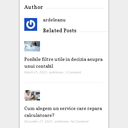
Author
ardeleanu
Related Posts
Posibile filtre utile in decizia asupra
unui contabil
March 25, 2023
,
ardeleanu
,
1 Comment
Cum alegem un service care repara
calculatoare?
December 27, 2021
,
ardeleanu
,
No Comment