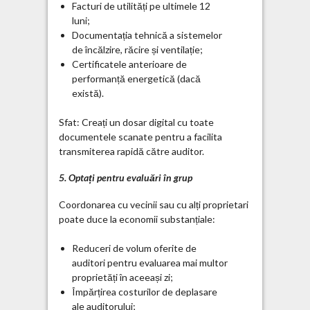
Facturi de utilități pe ultimele 12
luni;
Documentația tehnică a sistemelor
de încălzire, răcire și ventilație;
Certificatele anterioare de
performanță energetică (dacă
există).
Sfat: Creați un dosar digital cu toate
documentele scanate pentru a facilita
transmiterea rapidă către auditor.
5. Optați pentru evaluări în grup
Coordonarea cu vecinii sau cu alți proprietari
poate duce la economii substanțiale:
Reduceri de volum oferite de
auditori pentru evaluarea mai multor
proprietăți în aceeași zi;
Împărțirea costurilor de deplasare
ale auditorului;