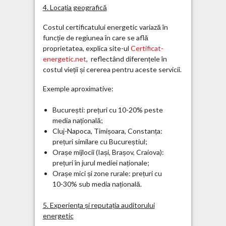
4. Locația geografică
Costul certificatului energetic variază în
funcție de regiunea în care se află
proprietatea, explica site-ul
Certificat-
energetic.net
, reflectând diferențele în
costul vieții și cererea pentru aceste servicii.
Exemple aproximative:
București: prețuri cu 10-20% peste
media națională;
Cluj-Napoca, Timișoara, Constanța:
prețuri similare cu Bucureștiul;
Orașe mijlocii (Iași, Brașov, Craiova):
prețuri în jurul mediei naționale;
Orașe mici și zone rurale: prețuri cu
10-30% sub media națională.
5. Experiența și reputația auditorului
energetic