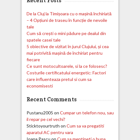
Recent Posts
De la Cluj la Timișoara cu o mașină închiriată
– 4 Opțiuni de traseu în funcție de nevoile
tale
Cum să crești o mini pădure pe dealul din
spatele casei tale
5 obiective de vizitat în jurul Clujului, și cea
mai potrivită mașină de închiriat pentru
fiecare
Ce sunt motocultoarele, si la ce folosesc?
Costurile certificatului energetic: Factori
care influenteaza pretul si cum sa
economisesti
Recent Comments
Pustanu2005
on
Cumpar un telefon nou, sau
il repar pe cel vechi?
Sticktoyourtruth
on
Cum sa va pregatiti
aparatul AC pentru vara
Ioana Pascu
on
Cum sa mentineti o buna