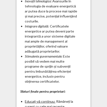
Inovații tehnologice:
Avansurile în
tehnologia de evaluare energetică
ar putea duce la procese mai rapide
și mai precise, potențial influențând
costurile.
Integrare digitală
: Certificatele
energetice ar putea deveni parte
integrantă a unor sisteme digitale
mai ample de management al
proprietăților, oferind valoare
adăugată proprietarilor.
Stimulente guvernamentale:
Este
posibil să vedem mai multe
programe de sprijin și subvenții
pentru îmbunătățirea eficienței
energetice, inclusiv pentru
obținerea certificatelor.
Sfaturi finale pentru proprietari:
Educați-vă continuu:
Rămâneți la
curent cu cele mai recente