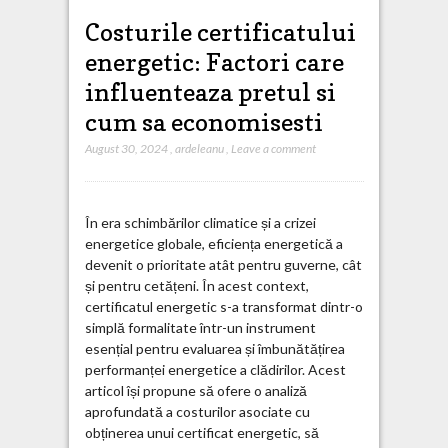
Costurile certificatului
energetic: Factori care
influenteaza pretul si
cum sa economisesti
August 30, 2024
,
ardeleanu
,
Leave a comment
În era schimbărilor climatice și a crizei
energetice globale, eficiența energetică a
devenit o prioritate atât pentru guverne, cât
și pentru cetățeni. În acest context,
certificatul energetic s-a transformat dintr-o
simplă formalitate într-un instrument
esențial pentru evaluarea și îmbunătățirea
performanței energetice a clădirilor. Acest
articol își propune să ofere o analiză
aprofundată a costurilor asociate cu
obținerea unui certificat energetic, să