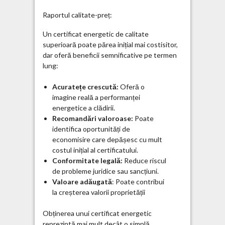
Raportul calitate-preț:
Un certificat energetic de calitate
superioară poate părea inițial mai costisitor,
dar oferă beneficii semnificative pe termen
lung:
Acuratețe crescută:
Oferă o
imagine reală a performanței
energetice a clădirii.
Recomandări valoroase:
Poate
identifica oportunități de
economisire care depășesc cu mult
costul inițial al certificatului.
Conformitate legală:
Reduce riscul
de probleme juridice sau sancțiuni.
Valoare adăugată
: Poate contribui
la creșterea valorii proprietății
Obținerea unui certificat energetic
reprezintă mai mult decât o simplă