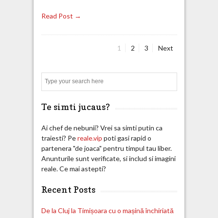
Read Post →
Page
Page
Page
1
2
3
Next
Posts
pagination
Search
Te simti jucaus?
Ai chef de nebunii? Vrei sa simti putin ca
traiesti? Pe
reale.vip
poti gasi rapid o
partenera "de joaca" pentru timpul tau liber.
Anunturile sunt verificate, si includ si imagini
reale. Ce mai astepti?
Recent Posts
De la Cluj la Timișoara cu o mașină închiriată