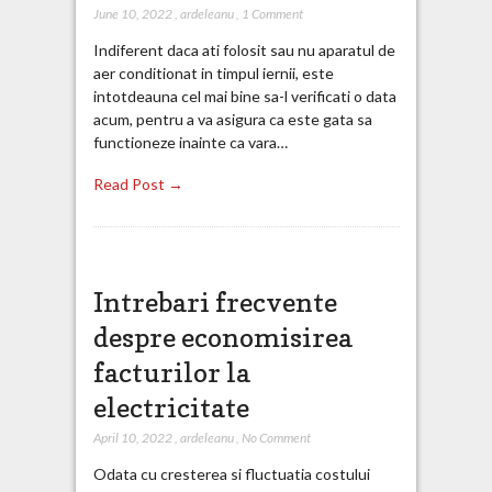
June 10, 2022
,
ardeleanu
,
1 Comment
Indiferent daca ati folosit sau nu aparatul de
aer conditionat in timpul iernii, este
intotdeauna cel mai bine sa-l verificati o data
acum, pentru a va asigura ca este gata sa
functioneze inainte ca vara…
Read Post →
Intrebari frecvente
despre economisirea
facturilor la
electricitate
April 10, 2022
,
ardeleanu
,
No Comment
Odata cu cresterea si fluctuatia costului