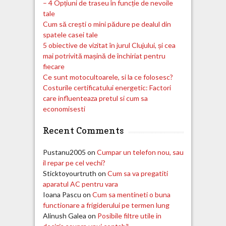
– 4 Opțiuni de traseu în funcție de nevoile
tale
Cum să crești o mini pădure pe dealul din
spatele casei tale
5 obiective de vizitat în jurul Clujului, și cea
mai potrivită mașină de închiriat pentru
fiecare
Ce sunt motocultoarele, si la ce folosesc?
Costurile certificatului energetic: Factori
care influenteaza pretul si cum sa
economisesti
Recent Comments
Pustanu2005
on
Cumpar un telefon nou, sau
il repar pe cel vechi?
Sticktoyourtruth
on
Cum sa va pregatiti
aparatul AC pentru vara
Ioana Pascu
on
Cum sa mentineti o buna
functionare a frigiderului pe termen lung
Alinush Galea
on
Posibile filtre utile in