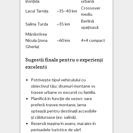
Bonțida
urbană
Crossover
Lacul Tarnița
~35–40 km
mediu
Berlină
Salina Turda
~35 km
spațioasă
Mănăstirea
Nicula (zona
~60 km
4×4 compact
Gherla)
Sugestii finale pentru o experiență
excelentă
Potrivește tipul vehiculului cu
obiectivul tău: drumuri montane vs
trasee urbane vs excursii cu familia.
Planifică în funcție de sezon: vara
preferă trasee montane, iarna
optează pentru destinații accesibile
și călduroase (ex: salină).
Rezervă mașina în avans, mai ales în
perioadele turistice de vârf.