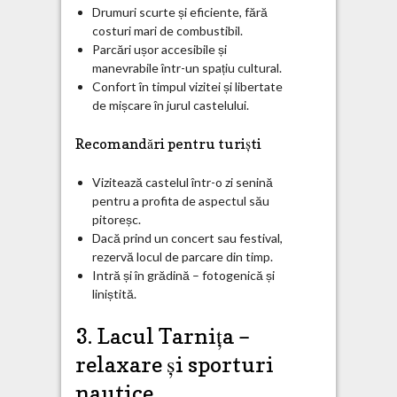
Drumuri scurte și eficiente, fără
costuri mari de combustibil.
Parcări ușor accesibile și
manevrabile într-un spațiu cultural.
Confort în timpul vizitei și libertate
de mișcare în jurul castelului.
Recomandări pentru turiști
Vizitează castelul într-o zi senină
pentru a profita de aspectul său
pitoreșc.
Dacă prind un concert sau festival,
rezervă locul de parcare din timp.
Intră și în grădină – fotogenică și
liniștită.
3. Lacul Tarnița –
relaxare și sporturi
nautice