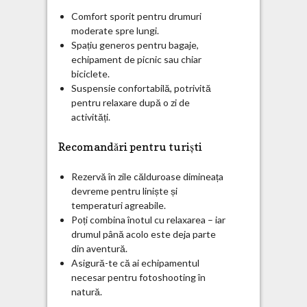
Comfort sporit pentru drumuri
moderate spre lungi.
Spațiu generos pentru bagaje,
echipament de picnic sau chiar
biciclete.
Suspensie confortabilă, potrivită
pentru relaxare după o zi de
activități.
Recomandări pentru turiști
Rezervă în zile călduroase dimineața
devreme pentru liniște și
temperaturi agreabile.
Poți combina înotul cu relaxarea – iar
drumul până acolo este deja parte
din aventură.
Asigură-te că ai echipamentul
necesar pentru fotoshooting în
natură.