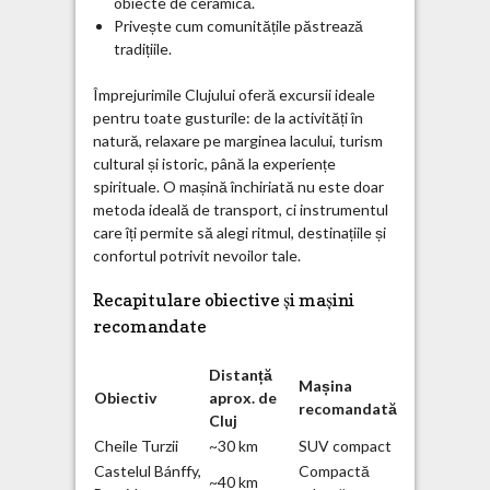
obiecte de ceramică.
Privește cum comunitățile păstrează
tradițiile.
Împrejurimile Clujului oferă excursii ideale
pentru toate gusturile: de la activități în
natură, relaxare pe marginea lacului, turism
cultural și istoric, până la experiențe
spirituale. O mașină închiriată nu este doar
metoda ideală de transport, ci instrumentul
care îți permite să alegi ritmul, destinațiile și
confortul potrivit nevoilor tale.
Recapitulare obiective și mașini
recomandate
Distanță
Mașina
Obiectiv
aprox. de
recomandată
Cluj
Cheile Turzii
~30 km
SUV compact
Castelul Bánffy,
Compactă
~40 km