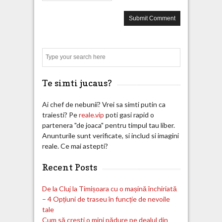
Search
Te simti jucaus?
Ai chef de nebunii? Vrei sa simti putin ca
traiesti? Pe
reale.vip
poti gasi rapid o
partenera "de joaca" pentru timpul tau liber.
Anunturile sunt verificate, si includ si imagini
reale. Ce mai astepti?
Recent Posts
De la Cluj la Timișoara cu o mașină închiriată
– 4 Opțiuni de traseu în funcție de nevoile
tale
Cum să crești o mini pădure pe dealul din