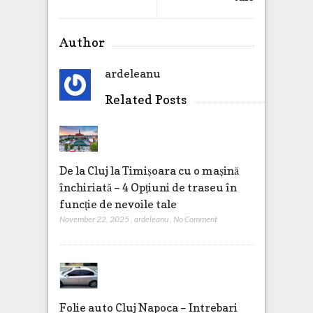
Author
ardeleanu
Related Posts
De la Cluj la Timișoara cu o mașină
închiriată – 4 Opțiuni de traseu în
funcție de nevoile tale
November 22, 2025
,
ardeleanu
,
No Comment
Folie auto Cluj Napoca – Intrebari