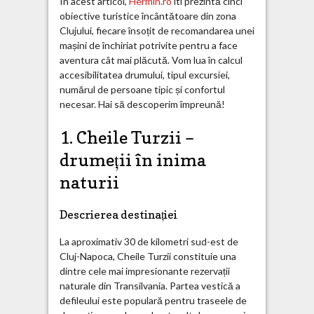
În acest articol,
Hermin.ro
iti prezintă cinci
obiective turistice încântătoare din zona
Clujului, fiecare însoțit de recomandarea unei
mașini de închiriat potrivite pentru a face
aventura cât mai plăcută. Vom lua în calcul
accesibilitatea drumului, tipul excursiei,
numărul de persoane tipic și confortul
necesar. Hai să descoperim împreună!
1. Cheile Turzii –
drumeții în inima
naturii
Descrierea destinației
La aproximativ 30 de kilometri sud-est de
Cluj-Napoca, Cheile Turzii constituie una
dintre cele mai impresionante rezervații
naturale din Transilvania. Partea vestică a
defileului este populară pentru traseele de