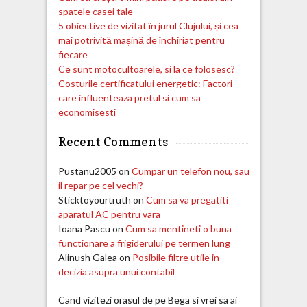
spatele casei tale
5 obiective de vizitat în jurul Clujului, și cea
mai potrivită mașină de închiriat pentru
fiecare
Ce sunt motocultoarele, si la ce folosesc?
Costurile certificatului energetic: Factori
care influenteaza pretul si cum sa
economisesti
Recent Comments
Pustanu2005
on
Cumpar un telefon nou, sau
il repar pe cel vechi?
Sticktoyourtruth
on
Cum sa va pregatiti
aparatul AC pentru vara
Ioana Pascu
on
Cum sa mentineti o buna
functionare a frigiderului pe termen lung
Alinush Galea
on
Posibile filtre utile in
decizia asupra unui contabil
Cand vizitezi orasul de pe Bega si vrei sa ai