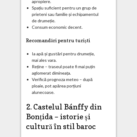
apropiere.
Spațiu suficient pentru un grup de
prieteni sau familie și echipamentul
de drumeție.
Consum economic decent.
Recomandări pentru turiști
Ia apă și gustări pentru drumeție,
mai ales vara.
Reține – traseul poate fi mai puțin
aglomerat dimineața.
Verifică prognoza meteo – după
ploaie, pot apărea porțiuni
alunecoase.
2. Castelul Bánffy din
Bonțida – istorie și
cultură în stil baroc