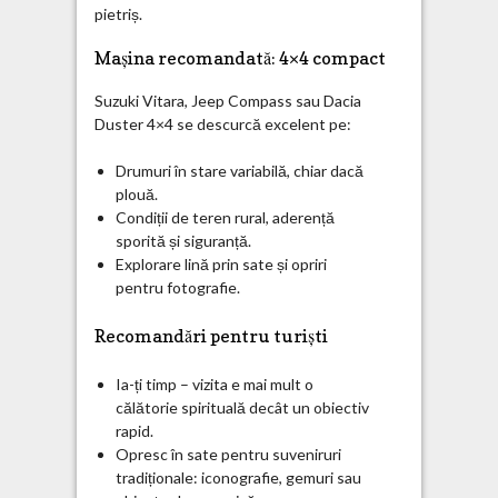
pietriș.
Mașina recomandată: 4×4 compact
Suzuki Vitara, Jeep Compass sau Dacia
Duster 4×4 se descurcă excelent pe:
Drumuri în stare variabilă, chiar dacă
plouă.
Condiții de teren rural, aderență
sporită și siguranță.
Explorare lină prin sate și opriri
pentru fotografie.
Recomandări pentru turiști
Ia-ți timp – vizita e mai mult o
călătorie spirituală decât un obiectiv
rapid.
Opresc în sate pentru suveniruri
tradiționale: iconografie, gemuri sau