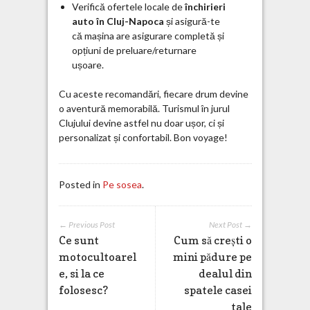
Verifică ofertele locale de
închirieri
auto în Cluj-Napoca
și asigură-te
că mașina are asigurare completă și
opțiuni de preluare/returnare
ușoare.
Cu aceste recomandări, fiecare drum devine
o aventură memorabilă. Turismul în jurul
Clujului devine astfel nu doar ușor, ci și
personalizat și confortabil. Bon voyage!
Posted in
Pe sosea
.
← Previous Post
Next Post →
Ce sunt
Cum să crești o
motocultoarel
mini pădure pe
e, si la ce
dealul din
folosesc?
spatele casei
tale