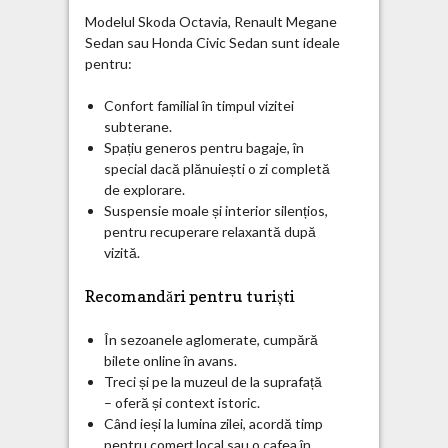
Modelul Skoda Octavia, Renault Megane
Sedan sau Honda Civic Sedan sunt ideale
pentru:
Confort familial în timpul vizitei
subterane.
Spațiu generos pentru bagaje, în
special dacă plănuiești o zi completă
de explorare.
Suspensie moale și interior silențios,
pentru recuperare relaxantă după
vizită.
Recomandări pentru turiști
În sezoanele aglomerate, cumpără
bilete online în avans.
Treci și pe la muzeul de la suprafață
– oferă și context istoric.
Când ieși la lumina zilei, acordă timp
pentru comerț local sau o cafea în