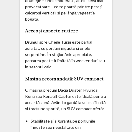
drumeție – unele moderate, altele ceva mai
provocatoare – ce te poartă printre pereți
calcaroși verticali și pe lângă vegetație
bogată.
Acces și aspecte rutiere
Drumul spre Cheile Turzii este parțial
asfaltat, cu porțiuni înguste și unele
serpentine. În staționările apropiate,
parcarea poate fi limitată în weekenduri sau
în sezonul cald.
Mașina recomandată: SUV compact
O mașină precum Dacia Duster, Hyundai
Kona sau Renault Captur este ideală pentru
această zonă. Având o gardă la sol mai înaltă
și tracțiune sporită, un SUV compact oferă:
Stabilitate și siguranță pe porțiunile
înguste sau neasfaltate din