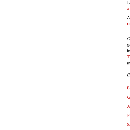
I
a
A
u
C
g
i
T
m
C
B
G
J
P
S