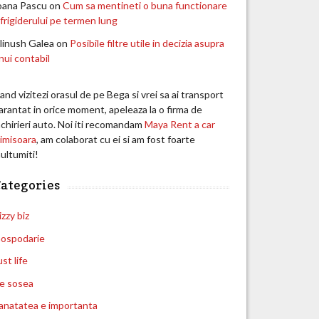
oana Pascu
on
Cum sa mentineti o buna functionare
 frigiderului pe termen lung
linush Galea
on
Posibile filtre utile in decizia asupra
nui contabil
and vizitezi orasul de pe Bega si vrei sa ai transport
arantat in orice moment, apeleaza la o firma de
nchirieri auto. Noi iti recomandam
Maya Rent a car
imisoara
, am colaborat cu ei si am fost foarte
ultumiti!
ategories
izzy biz
ospodarie
ust life
e sosea
anatatea e importanta