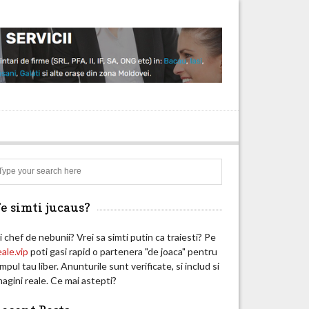
Search
e simti jucaus?
i chef de nebunii? Vrei sa simti putin ca traiesti? Pe
eale.vip
poti gasi rapid o partenera "de joaca" pentru
impul tau liber. Anunturile sunt verificate, si includ si
magini reale. Ce mai astepti?