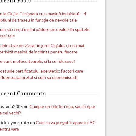
ecent Posts
e la Cluj la Timișoara cu o mașină închiriată – 4
pțiuni de traseu în funcție de nevoile tale
um să crești o mini pădure pe dealul din spatele
asei tale
 obiective de vizitat în jurul Clujului, și cea mai
otrivită mașină de închiriat pentru fiecare
e sunt motocultoarele, si la ce folosesc?
osturile certificatului energetic: Factori care
nfluenteaza pretul si cum sa economisesti
Recent Comments
ustanu2005
on
Cumpar un telefon nou, sau il repar
e cel vechi?
ticktoyourtruth
on
Cum sa va pregatiti aparatul AC
entru vara