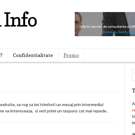
 Info
i?
Confidentialitate
Promo
T
A
ebsite, va rog sa imi trimiteti un mesaj prin intermediul
r
me va intereseaza, si veti primi un raspuns cat mai repede.
t
i